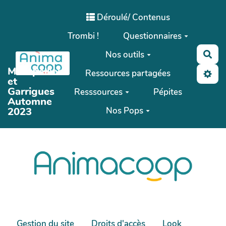
Aller au contenu principal
Déroulé/ Contenus
Trombi !
Questionnaires
Nos outils
Rec
Montpellier
Ressources partagées
et
Garrigues
Resssources
Pépites
Automne
2023
Nos Pops
Gestion du site
Droits d'accès
Look