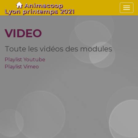
Animacoop
Togg
Lyon printemps 2021
navi
VIDEO
Toute les vidéos des modules
Playlist Youtube
Playlist Vimeo