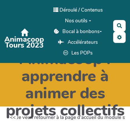
Aller au contenu principal
Déroulé / Contenus
Nos outils
Rec
Bocal à bonbons
Animacoop
Accélérateurs
Tours 2023
Animacoop :
Les POPs
apprendre à
animer des
projets collectifs
<< Je veux retourner à la page d'accueil du module svp.