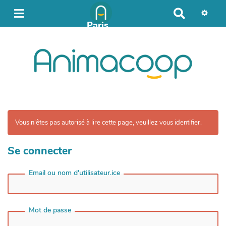
R
e
Paris
Printemps 2024
c
h
e
r
c
h
e
r
Vous n'êtes pas autorisé à lire cette page, veuillez vous identifier.
Se connecter
Email ou nom d'utilisateur.ice
Mot de passe