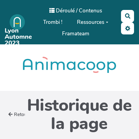
Aller au contenu principal
Déroulé / Contenus
Rec
Trombi !
Ressources
Lyon
Framateam
Automne
2023
Historique de
Retour
la page