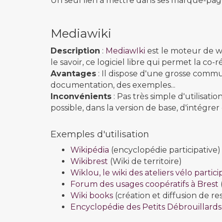
Un seul lien à mettre dans ses marque-pag
Mediawiki
Description
:
MediawIki
est le moteur de w
le savoir, ce logiciel libre qui permet la co-r
Avantages
: Il dispose d'une grosse commun
documentation, des exemples...
Inconvénients
: Pas très simple d'utilisati
possible, dans la version de base, d'intégrer
Exemples d'utilisation
Wikipédia
(encyclopédie participative)
Wikibrest
(Wiki de territoire)
Wiklou, le wiki des ateliers vélo particip
Forum des usages coopératifs à Brest
Wiki books
(création et diffusion de r
Encyclopédie des Petits Débrouillards