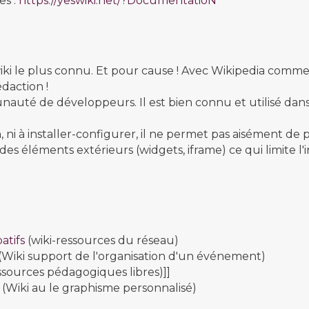
es :
https://yeswiki.net/?DocumentatioN
iki le plus connu. Et pour cause ! Avec Wikipedia comm
édaction !
auté de développeurs. Il est bien connu et utilisé dans d
on, ni à installer-configurer, il ne permet pas aisément de 
 des éléments extérieurs (widgets, iframe) ce qui limite l
atifs
(wiki-ressources du réseau)
(Wiki support de l'organisation d'un événement)
essources pédagogiques libres)]]
(Wiki au le graphisme personnalisé)