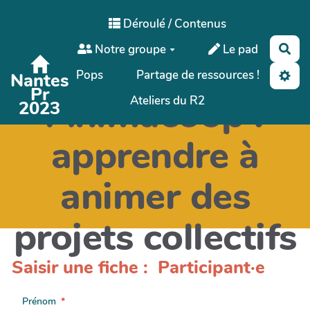
Aller au contenu principal
Déroulé / Contenus
Notre groupe
Le pad
Rec
Pops
Partage de ressources !
Nantes
Pr
Animacoop :
Ateliers du R2
2023
apprendre à
animer des
projets collectifs
Saisir une fiche : Participant·e
Prénom