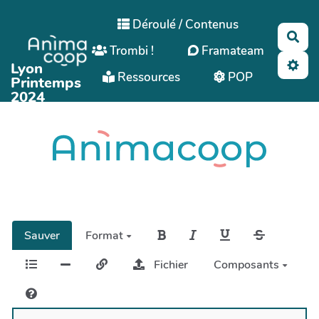
Aller au contenu principal
Déroulé / Contenus
Rec
Trombi !
Framateam
Lyon
Ressources
POP
Printemps
2024
Sauver
Format
Fichier
Composants