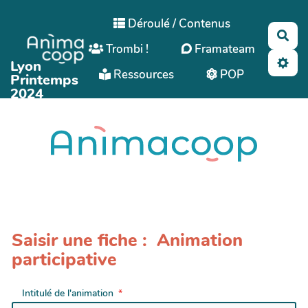
Aller au contenu principal
Déroulé / Contenus
Rec
Trombi !
Framateam
Lyon
Ressources
POP
Printemps
2024
Saisir une fiche : Animation
participative
Intitulé de l'animation