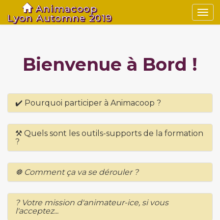
Animacoop
Tog
Lyon Automne 2019
navi
Bienvenue à Bord !
✔️ Pourquoi participer à Animacoop ?
⚒ Quels sont les outils-supports de la formation
?
☸️ Comment ça va se dérouler ?
? Votre mission d'animateur-ice, si vous
l'acceptez...