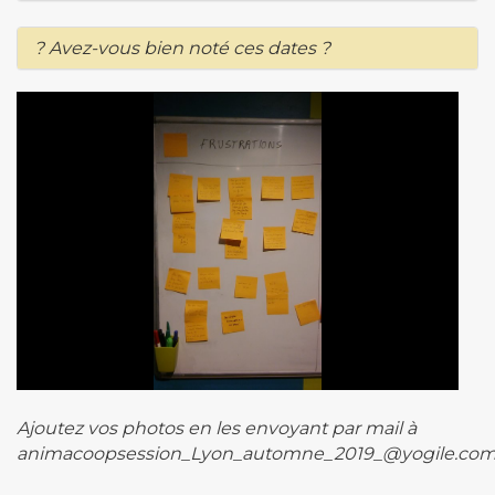
? Avez-vous bien noté ces dates ?
Ajoutez vos photos en les envoyant par mail à
animacoopsession_Lyon_automne_2019_@yogile.co