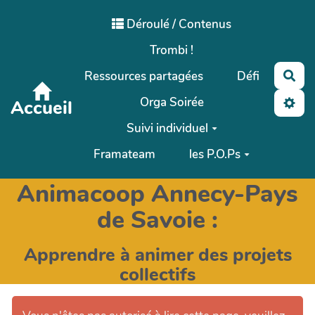
Aller au contenu principal
Déroulé / Contenus
Trombi !
Ressources partagées
Défi
Rec
Orga Soirée
Accueil
Suivi individuel
Framateam
les P.O.Ps
Animacoop Annecy-Pays
de Savoie :
Apprendre à animer des projets
collectifs