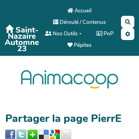
Aller au contenu principal
Accueil
Déroulé / Contenus
Rec
Saint-
Nos Outils
PoP
Nazaire
Automne
Pépites
23
Partager la page PierrE