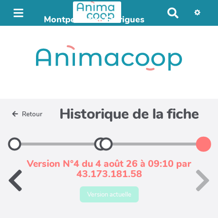
R
Montpellier et Garrigues
e
Automne 2024
c
h
e
r
c
h
e
r
Historique de la fiche
Retour
Version N°4 du 4 août 26 à 09:10 par
43.173.181.58
Version actuelle