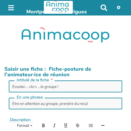
R
Montpellier et Garrigues
e
Automne 2024
c
h
e
r
c
h
e
r
Saisir une fiche : Fiche-posture de
l'animateur·ice de réunion
Intitulé de la fiche
En une phrase
Description
Format