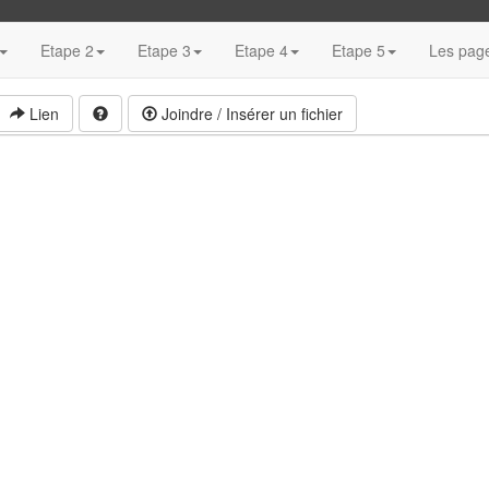
Etape 2
Etape 3
Etape 4
Etape 5
Les page
Lien
Joindre / Insérer un fichier