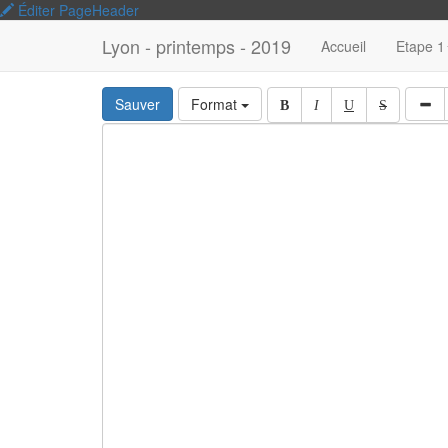
Éditer PageHeader
Lyon - printemps - 2019
Accueil
Etape 1
Sauver
Format
B
I
U
S