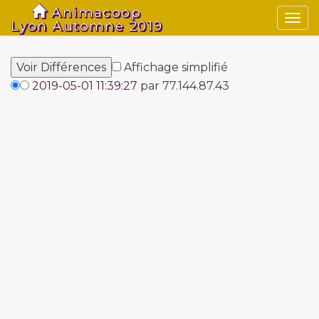
Animacoop
Togg
Lyon Automne 2019
navi
Affichage simplifié
2019-05-01 11:39:27
par 77.144.87.43