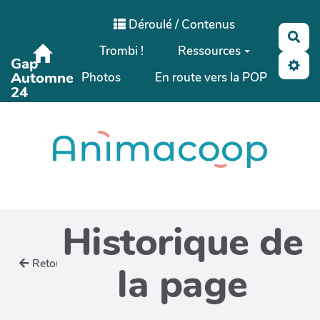
Aller au contenu principal
Déroulé / Contenus
Rec
Trombi !
Ressources
Gap
Automne
Photos
En route vers la POP
24
Historique de
Retour
la page