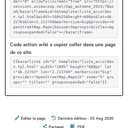
der="0" allowfullscreen="true" src="https://
sessions.animacoop.net/Gap_automne_2024/?Baz
aR/bazariframe&id=5&template=liste_accordeo
n.tpl.html&width=100%25&height=600px&lat=46.
22763&lon=2.213749&markersize=big&provider=O
penStreetMap.Mapnik&zoom=5&groups=&titles=&g
roupsexpanded=false"></bazariframe>
Code action wiki a copier coller dans une page
de ce site
{{bazarliste id="5" template="liste_accordeo
n.tpl.html" width="100%" height="600px" lat
="46.22763" lon="2.213749" markersize="big" 
provider="OpenStreetMap.Mapnik" zoom="5" gro
ups="" titles="" groupsexpanded="false"}}
Éditer la page
Dernière édition : 03 Aug 2026
Partager
PDF