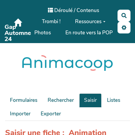
Aller au contenu principal
Déroulé / Contenus
Rec
Trombi !
Ressources
Gap
Automne
Photos
En route vers la POP
24
Formulaires
Rechercher
Saisir
Listes
Importer
Exporter
Saisir une fiche : Animation