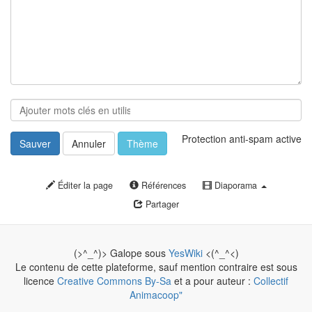
Protection anti-spam active
Sauver
Annuler
Thème
Éditer la page
Références
Diaporama
Partager
(>^_^)> Galope sous
YesWiki
<(^_^<)
Le contenu de cette plateforme, sauf mention contraire est sous
licence
Creative Commons By-Sa
et a pour auteur :
Collectif
Animacoop"