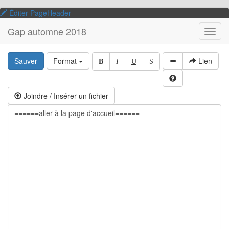
Éditer PageHeader
Gap automne 2018
Toggl
navig
Sauver
Format
Lien
B
I
U
S
Joindre / Insérer un fichier